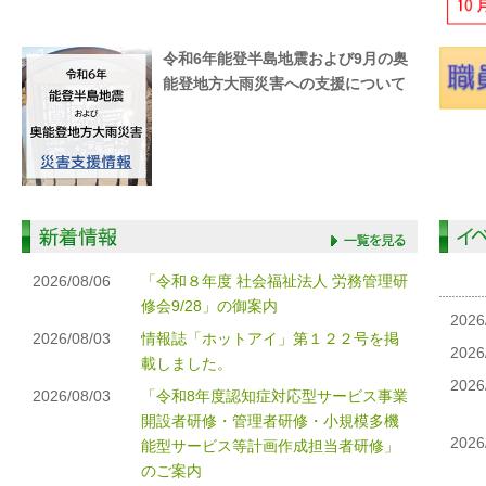
令和6年能登半島地震および9月の奥
能登地方大雨災害への支援について
2026/08/06
「令和８年度 社会福祉法人 労務管理研
修会9/28」の御案内
2026
2026/08/03
情報誌「ホットアイ」第１２２号を掲
2026
載しました。
2026
2026/08/03
「令和8年度認知症対応型サービス事業
開設者研修・管理者研修・小規模多機
2026
能型サービス等計画作成担当者研修」
のご案内