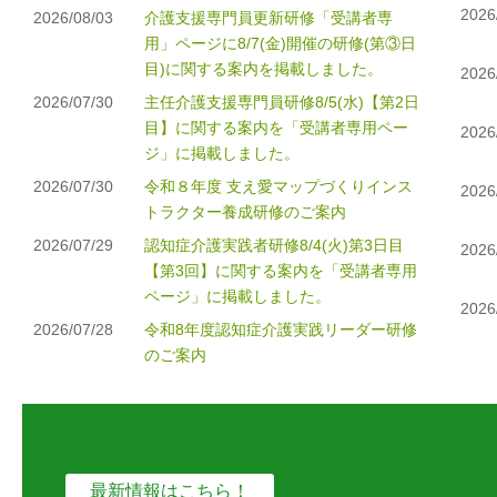
2026
2026/08/03
介護支援専門員更新研修「受講者専
用」ページに8/7(金)開催の研修(第③日
目)に関する案内を掲載しました。
2026
2026/07/30
主任介護支援専門員研修8/5(水)【第2日
目】に関する案内を「受講者専用ペー
2026
ジ」に掲載しました。
2026/07/30
令和８年度 支え愛マップづくりインス
2026
トラクター養成研修のご案内
2026/07/29
認知症介護実践者研修8/4(火)第3日目
2026
【第3回】に関する案内を「受講者専用
ページ」に掲載しました。
2026
2026/07/28
令和8年度認知症介護実践リーダー研修
のご案内
最新情報はこちら！