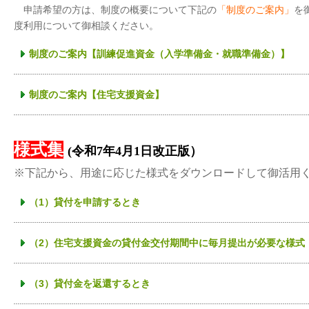
申請希望の方は、制度の概要について下記の
「制度のご案内」
を
度利用について御相談ください。
制度のご案内【訓練促進資金（入学準備金・就職準備金）】
制度のご案内【住宅支援資金】
様式集
(令和7年4月1日改正版）
※下記から、用途に応じた様式をダウンロードして御活用
（1）貸付を申請するとき
（2）住宅支援資金の貸付金交付期間中に毎月提出が必要な様式
（3）貸付金を返還するとき