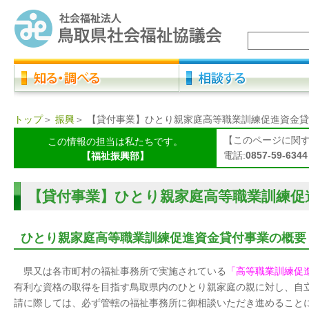
トップ
＞
振興
＞
【貸付事業】ひとり親家庭高等職業訓練促進資金貸
【このページに関
この情報の担当は私たちです。
電話:
0857-59-6344
【福祉振興部】
【貸付事業】ひとり親家庭高等職業訓練促
ひとり親家庭高等職業訓練促進資金貸付事業の概要
県又は各市町村の福祉事務所で実施されている
「高等職業訓練促
有利な資格の取得を目指す鳥取県内のひとり親家庭の親に対し、自
請に際しては、必ず管轄の福祉事務所に御相談いただき進めること