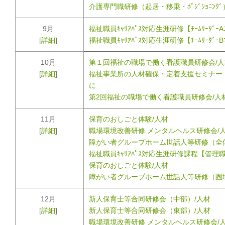
介護専門職研修（起居・移乗・ﾎﾟｼﾞｼｮﾆﾝｸ
9月
福祉職員ｷｬﾘｱﾊﾟｽ対応生涯研修【ﾁｰﾑﾘｰﾀﾞｰA
[
詳細
]
福祉職員ｷｬﾘｱﾊﾟｽ対応生涯研修【ﾁｰﾑﾘｰﾀﾞｰB
10月
第１回福祉の職場で働く看護職員研修会/人
[
詳細
]
福祉事業所の人材確保・定着支援セミナー
に
第2回福祉の職場で働く看護職員研修会/人
11月
保育のおしごと体験/人材
[
詳細
]
職場環境改善研修 メンタルヘルス研修会/
障がい者グループホーム世話人等研修（全
福祉職員ｷｬﾘｱﾊﾟｽ対応生涯研修課程【管理職
保育のおしごと体験/人材
障がい者グループホーム世話人等研修（圏
12月
新人保育士等合同研修会（中部）/人材
[
詳細
]
新人保育士等合同研修会（東部）/人材
職場環境改善研修 メンタルヘルス研修会/