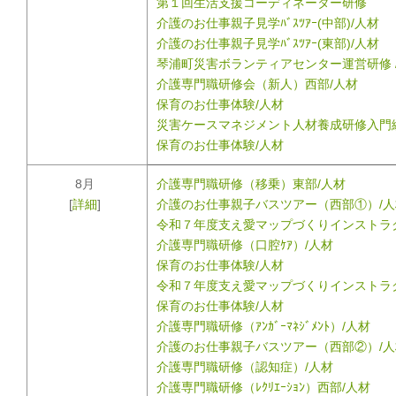
第１回生活支援コーディネーター研修
介護のお仕事親子見学ﾊﾞｽﾂｱｰ(中部)/人材
介護のお仕事親子見学ﾊﾞｽﾂｱｰ(東部)/人材
琴浦町災害ボランティアセンター運営研修 
介護専門職研修会（新人）西部/人材
保育のお仕事体験/人材
災害ケースマネジメント人材養成研修入門編
保育のお仕事体験/人材
8月
介護専門職研修（移乗）東部/人材
[
詳細
]
介護のお仕事親子バスツアー（西部①）/人
令和７年度支え愛マップづくりインストラ
介護専門職研修（口腔ｹｱ）/人材
保育のお仕事体験/人材
令和７年度支え愛マップづくりインストラ
保育のお仕事体験/人材
介護専門職研修（ｱﾝｶﾞｰﾏﾈｼﾞﾒﾝﾄ）/人材
介護のお仕事親子バスツアー（西部②）/人
介護専門職研修（認知症）/人材
介護専門職研修（ﾚｸﾘｴｰｼｮﾝ）西部/人材