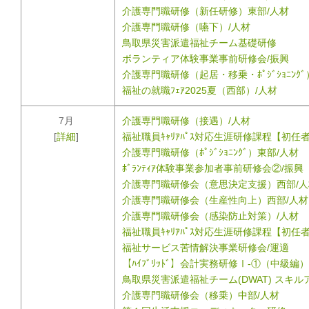
介護専門職研修（新任研修）東部/人材
介護専門職研修（嚥下）/人材
鳥取県災害派遣福祉チーム基礎研修
ボランティア体験事業事前研修会/振興
介護専門職研修（起居・移乗・ﾎﾟｼﾞｼｮﾆﾝｸ
福祉の就職ﾌｪｱ2025夏（西部）/人材
7月
介護専門職研修（接遇）/人材
[
詳細
]
福祉職員ｷｬﾘｱﾊﾟｽ対応生涯研修課程【初任者A
介護専門職研修（ﾎﾟｼﾞｼｮﾆﾝｸﾞ）東部/人材
ﾎﾞﾗﾝﾃｨｱ体験事業参加者事前研修会②/振興
介護専門職研修会（意思決定支援）西部/人
介護専門職研修会（生産性向上）西部/人材
介護専門職研修会（感染防止対策）/人材
福祉職員ｷｬﾘｱﾊﾟｽ対応生涯研修課程【初任者ｺ
福祉サービス苦情解決事業研修会/運適
【ﾊｲﾌﾞﾘｯﾄﾞ】会計実務研修Ⅰ-①（中級編）
鳥取県災害派遣福祉チーム(DWAT) スキ
介護専門職研修会（移乗）中部/人材