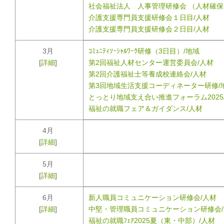
社会福祉法人 人事管理研修会 （人材確保
介護支援専門員支援研修会１日目/人材
介護支援専門員支援研修会２日目/人材
3月
ｺﾐｭﾆﾃｨｿｰｼｬﾙﾜｰｸ研修（3日目）/地域
[
詳細
]
第2回福祉人材センター運営委員会/人材
第2回介護福祉士等養成校連絡会/人材
第3回地域生活支援コーディネーター研修/
とっとり地域支え合い推進フォーラム2025
福祉の就職フェア＆ガイダンス/人材
4月
[
詳細
]
5月
[
詳細
]
6月
新人職員コミュニケーション研修会/人材
[
詳細
]
中堅・管理職員コミュニケーション研修会/
福祉の就職ﾌｪｱ2025夏（東・中部）/人材