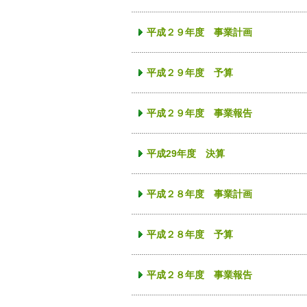
平成２９年度 事業計画
平成２９年度 予算
平成２９年度 事業報告
平成29年度 決算
平成２８年度 事業計画
平成２８年度 予算
平成２８年度 事業報告