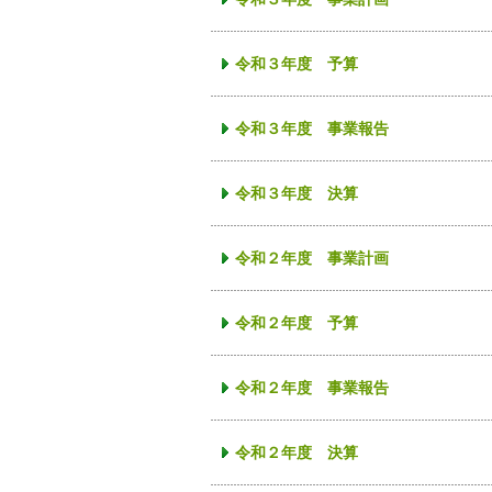
令和３年度 予算
令和３年度 事業報告
令和３年度 決算
令和２年度 事業計画
令和２年度 予算
令和２年度 事業報告
令和２年度 決算