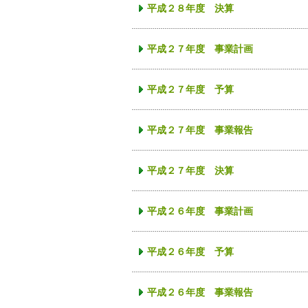
平成２８年度 決算
平成２７年度 事業計画
平成２７年度 予算
平成２７年度 事業報告
平成２７年度 決算
平成２６年度 事業計画
平成２６年度 予算
平成２６年度 事業報告