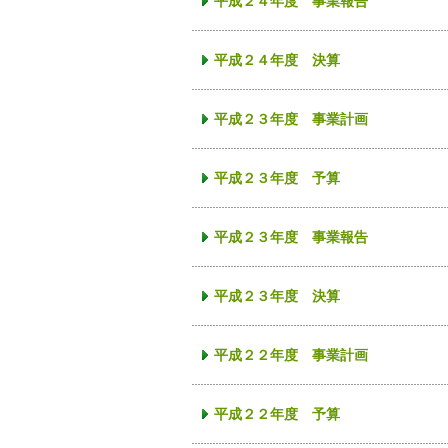
平成２４年度 事業報告
平成２４年度 決算
平成２３年度 事業計画
平成２３年度 予算
平成２３年度 事業報告
平成２３年度 決算
平成２２年度 事業計画
平成２２年度 予算