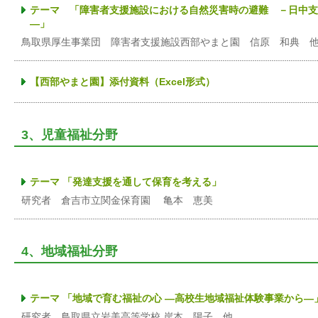
テーマ 「障害者支援施設における自然災害時の避難 －日中支
―」
鳥取県厚生事業団 障害者支援施設西部やまと園 信原 和典 
【西部やまと園】添付資料（Excel形式）
3、児童福祉分野
テーマ 「発達支援を通して保育を考える」
研究者 倉吉市立関金保育園 亀本 恵美
4、地域福祉分野
テーマ 「地域で育む福祉の心 ―高校生地域福祉体験事業から―
研究者 鳥取県立岩美高等学校 岸本 陽子 他