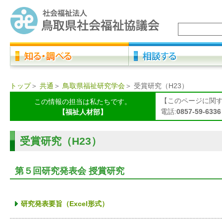
トップ
＞
共通
＞
鳥取県福祉研究学会
＞
受賞研究（H23）
【このページに関
この情報の担当は私たちです。
電話:
0857-59-6336
【福祉人材部】
受賞研究（H23）
第５回研究発表会 授賞研究
研究発表要旨（Excel形式）