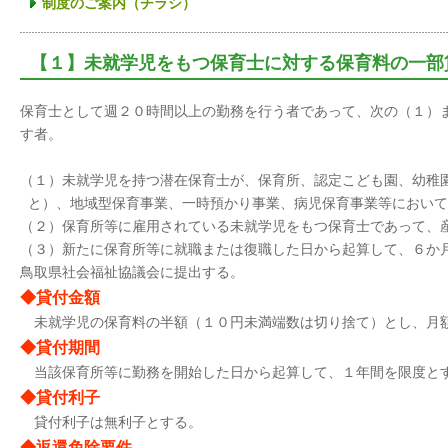
制度のご案内（チラシ）
【１】未就学児をもつ保育士に対する保育料の一部
保育士として週２０時間以上の勤務を行う者であって、次の（１）
す者。
（１）未就学児を持つ潜在保育士が、保育所、認定こども園、幼稚
と）
、
地域型保育事業、
一時預かり事業、病児保育事業等において
（２）保育所等に雇用されている未就学児をもつ保育士であって、
（３）新たに保育所等に就職または復職した日から起算して、６か
鳥取県社会福祉協議会に提出する。
◆貸付金額
未就学児の保育料の半額（１０円未満端数は切り捨て）とし、月
◆貸付期間
当該保育所等に勤務を開始した日から起算して、１年間を限度と
◆貸付利子
貸付利子は無利子とする。
◆返還免除要件