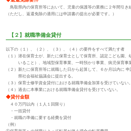
鳥取県内の保育所等において、児童の保護等の業務に２年間引き
（ただし、返還免除の適用には申請書の提出が必要です。）
【２】就職準備金貸付
以下の（１）、（２）、（３）、（４）の要件をすべて満たす者
（１）潜在保育士が、新たに保育士として保育所、認定こども園、
いること）、地域型保育事業、一時預かり事業、病児保育事業
（２）新たに保育所等に就職した日から起算して、６か月以内に 申
県
社会福祉協議会に提出する。
（３）
保育士修学資金貸付における就職準備金加算を受けていない
（４）過去に本事業における就職準備金貸付を受けていない。
◆貸付金額
４０万円以内（１人１回限り）
・一括貸付
・就職の準備に要する経費を貸付
（例）