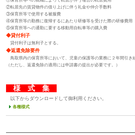
①保育所等への就職によって転居が伴う場合の転居費用
②転居先の賃貸物件の借り上げに伴う礼金や仲介手数料
③保育所等で使用する被服費
④保育所等の勤務に復帰するにあたり研修等を受けた際の研修費用
⑤保育所等への通勤に要する移動用自転車等の購入費 
◆貸付利子
貸付利子は無利子とする。
◆返還免除要件
鳥取県内の保育所等において、児童の保護等の業務に２年間引き
（ただし、返還免除の適用には申請書の提出が必要です。）
様 式 集
以下からダウンロードして御利用ください。
各種様式