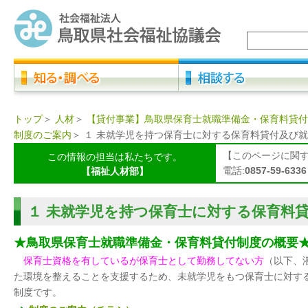
トップ
＞
人材
＞
【貸付事業】鳥取県保育士就職準備金・保育料貸付
制度のご案内
＞
１ 未就学児を持つ保育士に対する保育料貸付及び
【このページに関
この情報の担当は私たちです。
電話:
0857-59-6336
【福祉人材部】
１ 未就学児を持つ保育士に対する保育料
★鳥取県保育士就職準備金・保育料貸付制度の概要
保育士資格を有しているが保育士として勤務してない方
（以下、
た環境
を整えることを支援するため、未就学児をもつ保育士に対す
制度です。