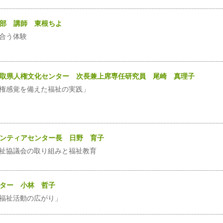
学部 講師 東根ちよ
合う体験
人鳥取県人権文化センター 次長兼上席専任研究員 尾崎 真理子
権感覚を備えた福祉の実践」
ランティアセンター長 日野 育子
祉協議会の取り組みと福祉教育
ーター 小林 哲子
福祉活動の広がり」