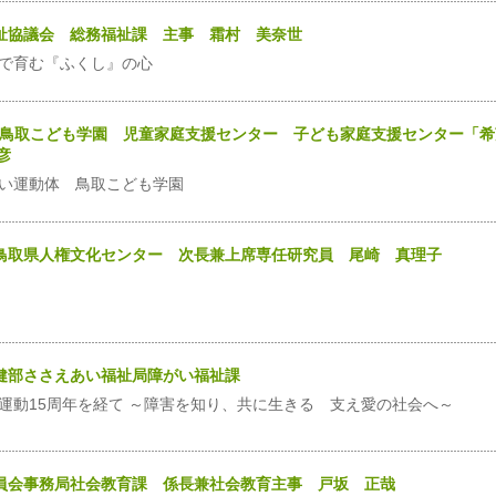
福祉協議会 総務福祉課 主事 霜村 美奈世
で育む『ふくし』の心
法人鳥取こども学園 児童家庭支援センター 子ども家庭支援センター「希
彦
い運動体 鳥取こども学園
法人鳥取県人権文化センター 次長兼上席専任研究員 尾崎 真理子
保健部ささえあい福祉局障がい福祉課
運動15周年を経て ～障害を知り、共に生きる 支え愛の社会へ～
育委員会事務局社会教育課 係長兼社会教育主事 戸坂 正哉