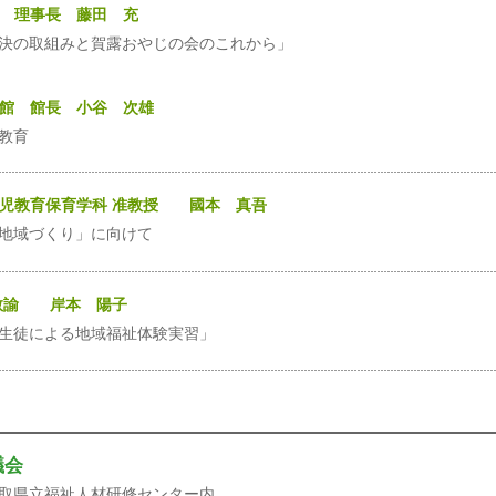
会 理事長 藤田 充
決の取組みと賀露おやじの会のこれから」
民館 館長 小谷 次雄
教育
学幼児教育保育学科 准教授 國本 真吾
地域づくり」に向けて
 教諭 岸本 陽子
生徒による地域福祉体験実習」
議会
-5 鳥取県立福祉人材研修センター内