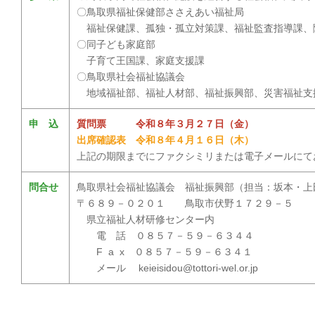
〇鳥取県福祉保健部ささえあい福祉局
福祉保健課、孤独・孤立対策課、福祉監査指導課、
〇同子ども家庭部
子育て王国課、家庭支援課
〇鳥取県社会福祉協議会
地域福祉部、福祉人材部、福祉振興部、災害福祉支
申 込
質問票 令和８年３月２７日（金）
出席確認表 令和８年４月１６日（木）
上記の期限までにファクシミリまたは電子メールにて
問合せ
鳥取県社会福祉協議会 福祉振興部（担当：坂本・上
〒６８９－０２０１ 鳥取市伏野１７２９－５
県立福祉人材研修センター内
電 話 ０８５７－５９－６３４４
F a x ０８５７－５９－６３４１
メール keieisidou@tottori-wel.or.jp