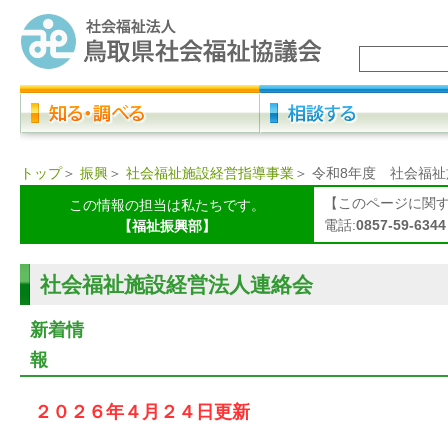
トップ
＞
振興
＞
社会福祉施設経営指導事業
＞
令和8年度 社会福
【このページに関
この情報の担当は私たちです。
電話:
0857-59-6344
【福祉振興部】
社会福祉施設経営法人連絡会
新着情
２０２６年４月２４日更新