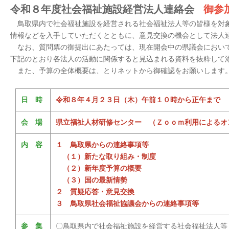
令和８年度社会福祉施設経営法人連絡会
御参
鳥取県内で社会福祉施設を経営される社会福祉法人等の皆様を対
情報などを入手していただくとともに、意見交換の機会として法人
なお、質問票の御提出にあたっては、現在開会中の県議会において
下記のとおり各法人の活動に関係すると見込まれる資料を抜粋して
また、予算の全体概要は、とりネットから御確認をお願いします
日 時
令和８年４月２３日（木）午前１０時から正午まで
会 場
県立福祉人材研修センター （Ｚｏｏｍ利用によるオ
内 容
１ 鳥取県からの連絡事項等
（１）新たな取り組み・制度
（２）新年度予算の概要
（３）国の最新情勢
２ 質疑応答・意見交換
３ 鳥取県社会福祉協議会からの連絡事項等
参 集
〇鳥取県内で社会福祉施設を経営する社会福祉法人等