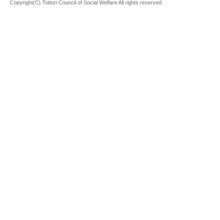
Copyright(C) Tottori Council of Social Welfare All rights reserved.