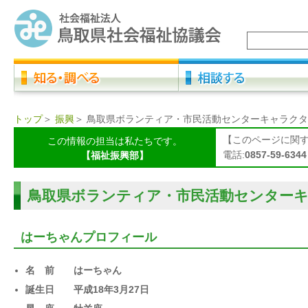
トップ
＞
振興
＞
鳥取県ボランティア・市民活動センターキャラクタ
【このページに関
この情報の担当は私たちです。
電話:
0857-59-6344
【福祉振興部】
鳥取県ボランティア・市民活動センター
はーちゃんプロフィール
名 前 はーちゃん
誕生日 平成18年3月27日