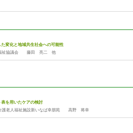
した変化と地域共生社会への可能性
福祉協議会 藤田 亮二 他
）
ト表を用いたケアの検討
介護老人福祉施設新いなば幸朋苑 高野 将幸
）