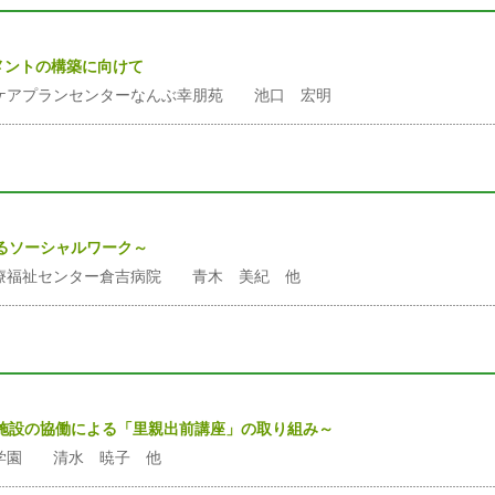
メントの構築に向けて
ケアプランセンターなんぶ幸朋苑 池口 宏明
るソーシャルワーク～
療福祉センター倉吉病院 青木 美紀 他
施設の協働による「里親出前講座」の取り組み～
も学園 清水 暁子 他