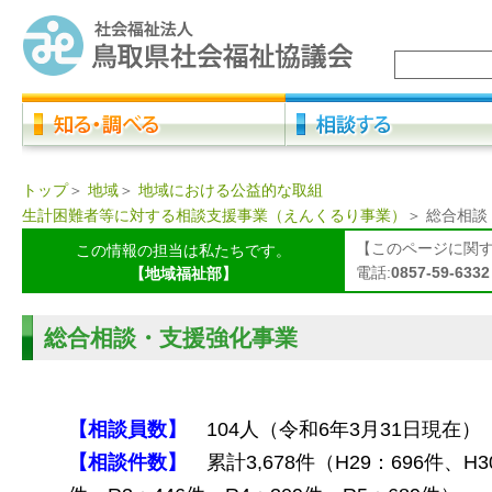
トップ
＞
地域
＞
地域における公益的な取組
生計困難者等に対する相談支援事業（えんくるり事業）
＞
総合相談
【このページに関
この情報の担当は私たちです。
電話:
0857-59-6332
【地域福祉部】
総合相談・支援強化事業
【相談員数】
104人（令和6年
3
月
31
日現在）
【相談件数】
累計3,678件（
H29
：696件、
H3