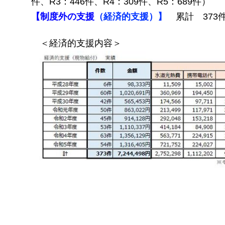
件、R3：446件、R4：309件、R5：689件）
【制度外の支援
（経済的支援）】
累計 373件 
＜経済的支援内容＞