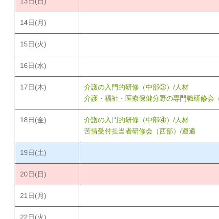
13
日(日)
14
日(月)
15
日(火)
16
日(水)
17
日(木)
介護の入門的研修（中部③）/人材
介護・福祉・医療保健分野の専門職研修会（
18
日(金)
介護の入門的研修（中部④）/人材
苦情受付担当者研修会（西部）/運適
19
日(土)
20
日(日)
21
日(月)
22
日(火)