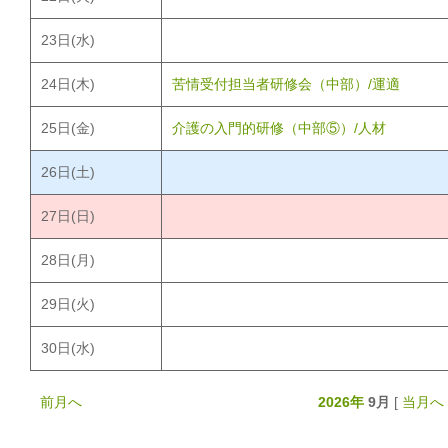
23
日(水)
24
日(木)
苦情受付担当者研修会（中部）/運適
25
日(金)
介護の入門的研修（中部⑤）/人材
26
日(土)
27
日(日)
28
日(月)
29
日(火)
30
日(水)
前月へ
2026年
9月
[
当月へ