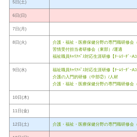
5
日(土)
6
日(日)
7
日(月)
8
日(火)
介護・福祉・医療保健分野の専門職研修会（
苦情受付担当者研修会（東部）/運適
福祉職員ｷｬﾘｱﾊﾟｽ対応生涯研修【ﾁｰﾑﾘｰﾀﾞｰAｺ
9
日(水)
福祉職員ｷｬﾘｱﾊﾟｽ対応生涯研修【ﾁｰﾑﾘｰﾀﾞｰAｺ
介護の入門的研修（中部②）/人材
介護・福祉・医療保健分野の専門職研修会（ｱﾝｶﾞ
10
日(木)
11
日(金)
12
日(土)
介護・福祉・医療保健分野の専門職研修会（