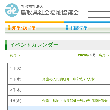
イベントカレンダー
前月へ
2026年
9月
[
当月へ
1
日(火)
2
日(水)
介護の入門的研修（中部①）/人材
3
日(木)
4
日(金)
介護・福祉・医療保健分野の専門職研修会（