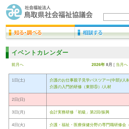
イベントカレンダー
前月へ
2026年
8月
[
当月へ
1
日(土)
介護のお仕事親子見学バスツアー(中部)/人
介護の入門的研修（東部⑤）/人材
2
日(日)
3
日(月)
会計実務研修「初級」第2回/振興
4
日(火)
介護・福祉・医療保健分野の専門職研修会（