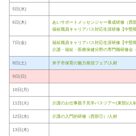
5
日(水)
6
日(木)
あいサポートメッセンジャー養成研修（西部
福祉職員キャリアパス対応生涯研修【中堅職
7
日(金)
福祉職員キャリアパス対応生涯研修【中堅職
介護・福祉・医療保健分野の専門職研修会（
8
日(土)
米子市保育の魅力発信フェア/人材
9
日(日)
10
日(月)
11
日(火)
介護のお仕事親子見学バスツアー(東部)/人
12
日(水)
介護の入門的研修（西部①）/人材
13
日(木)