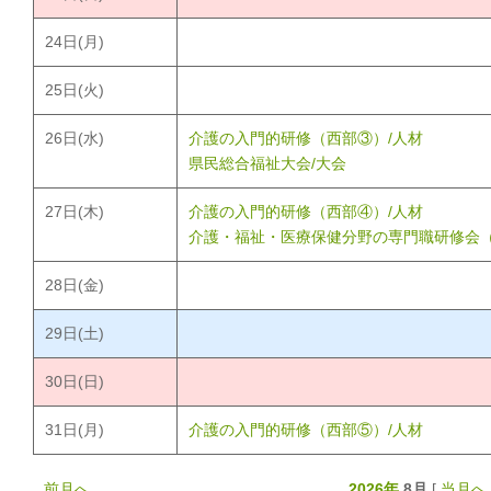
24
日(月)
25
日(火)
26
日(水)
介護の入門的研修（西部③）/人材
県民総合福祉大会/大会
27
日(木)
介護の入門的研修（西部④）/人材
介護・福祉・医療保健分野の専門職研修会（
28
日(金)
29
日(土)
30
日(日)
31
日(月)
介護の入門的研修（西部⑤）/人材
前月へ
2026年
8月
[
当月へ